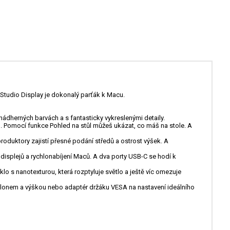
 Studio Display je dokonalý parťák k Macu.
dherných barvách a s fantasticky vykreslenými detaily.
. Pomocí funkce Pohled na stůl můžeš ukázat, co máš na stole. A
uktory zajistí přesné podání středů a ostrost výšek. A
isplejů a rychlonabíjení Maců. A dva porty USB-C se hodí k
o s nanotexturou, která rozptyluje světlo a ještě víc omezuje
klonem a výškou nebo adaptér držáku VESA na nastavení ideálního