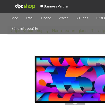
Mac
iPad
iPhone
Watch
AirPods
Příslu
Zánovní a použité
Apple Studio Display - Nano-texture glass - Tilt-ad