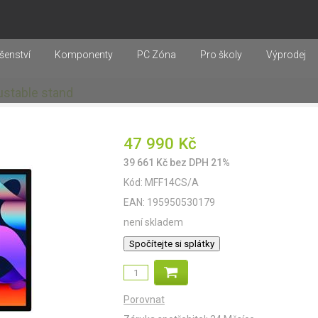
šenství
Komponenty
PC Zóna
Pro školy
Výprodej
justable stand
47 990
Kč
39 661
Kč
bez DPH 21%
Kód:
MFF14CS/A
EAN:
195950530179
není skladem
Spočítejte si splátky
Porovnat