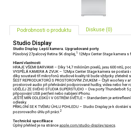
Diskuse (0)
Podrobnosti o produktu
Studio Display
Studio Display. Lepší kamera. Upgradované porty.
1
Působivý 27palcový Retina 5K displej,
12Mpx Center Stage kamera s fu
Hlavní vlastnosti
HRAJE VŠEMI BARVAMI – Díky 14,7 miliónům pixelů, jasu 600 nitů, pod
VYSPĚLÁ KAMERA A ZVUK – 12Mpx Center Stage kamera se postará o to, 
díky soustavě tří mikrofonů studiové kvality tě bude vždycky zřetelně s
ŠEST REPRODUKTORŮ S PROSTOROVÝM ZVUKEM – Čtyři woofery v antirezo
prostorové audio při přehrávání podporované hudby, videa nebo her ro
UDĚLEJ ZE SVÉHO STUDIA SUPERSTUDIO – Dva porty Thunderbolt 5 přijdo
připojování USB periferií nebo nabíjení iPhonu.
JEŠTĚ MÍŇ ODLESKŮ I V OSTRÉM SVĚTLE – Standardem je antireflexní vrs
odlesky.
PŘIKLONÍ SE K TVÉMU ÚHLU POHLEDU – Studio Display je k dostání se 
2
pozorovacího úhlu při práci.
Technické specifikace
Úplný přehled je na stránce
apple.com/studio-display/specs
.