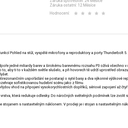
Záruka spotřebitel:
24 Měsíce
Záruka ostatní:
12 Měsíce
Hodnocení:
nkcí Pohled na stůl, vyspělé mikrofony a reproduktory a porty Thunderbolt 5.
poře jedné miliardy barev a širokému barevnému rozsahu P3 ožívá všechno v ná
aby ti to v každém světle slušelo, a při hovorech tě udrží uprostřed obrazu
lyšet.
nančním uspořádání se postarají o syté basy a dva výkonné výškové reprod
zehraje sofistikovanou hudební scénu jako z filmu.
u vhod na připojení vysokorychlostních doplňků, sériové zapojení až čtyř d
tva, která redukuje odlesky. Do náročných světelných podmínek lze zvolit skl
stojanem s nastavitelným náklonem. V prodeji je i stojan s nastavitelným ná