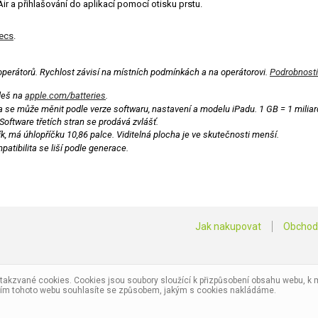
a přihlašování do aplikací pomocí otisku prstu.
ecs
.
h operátorů. Rychlost závisí na místních podmínkách a na operátorovi.
Podrobnosti
jdeš na
apple.com/batteries
.
 se může měnit podle verze softwaru, nastavení a modelu iPadu. 1 GB = 1 miliarda
Software třetích stran se prodává zvlášť.
k, má úhlopříčku 10,86 palce. Viditelná plocha je ve skutečnosti menší.
atibilita se liší podle generace.
Jak nakupovat
Obchod
kzvané cookies. Cookies jsou soubory sloužící k přizpůsobení obsahu webu, k m
váním tohoto webu souhlasíte se způsobem, jakým s cookies nakládáme.