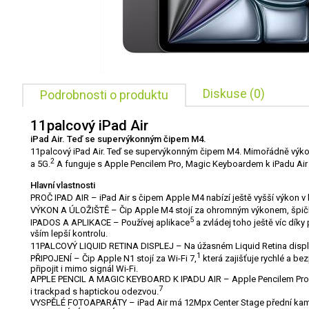
Diskuse (0)
Podrobnosti o produktu
11palcový iPad Air
iPad Air. Teď se supervýkonným čipem M4.
11palcový iPad Air. Teď se supervýkonným čipem M4. Mimořádně výkonn
2
a 5G.
A funguje s Apple Pencilem Pro, Magic Keyboardem k iPadu Air a d
Hlavní vlastnosti
PROČ IPAD AIR – iPad Air s čipem Apple M4 nabízí ještě vyšší výkon v 
VÝKON A ÚLOŽIŠTĚ – Čip Apple M4 stojí za ohromným výkonem, špičkovo
5
IPADOS A APLIKACE – Používej aplikace
a zvládej toho ještě víc dík
vším lepší kontrolu.
11PALCOVÝ LIQUID RETINA DISPLEJ – Na úžasném Liquid Retina displeji
1
PŘIPOJENÍ – Čip Apple N1 stojí za Wi-Fi 7,
která zajišťuje rychlé a b
připojit i mimo signál Wi-Fi.
APPLE PENCIL A MAGIC KEYBOARD K IPADU AIR – Apple Pencilem Pro a A
7
i trackpad s haptickou odezvou.
VYSPĚLÉ FOTOAPARÁTY – iPad Air má 12Mpx Center Stage přední kameru,