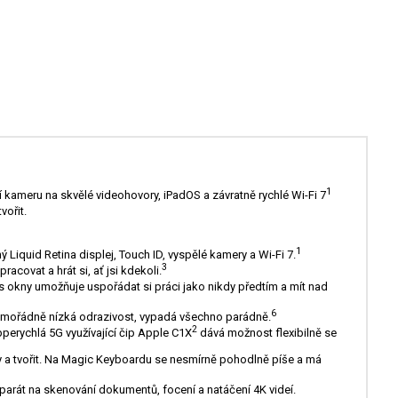
1
kameru na skvělé videohovory, iPadOS a závratně rychlé Wi-Fi 7
vořit.
1
Liquid Retina displej, Touch ID, vyspělé kamery a Wi-Fi 7.
3
ovat a hrát si, ať jsi kdekoli.
 s okny umožňuje uspořádat si práci jako nikdy předtím a mít nad
6
mimořádně nízká odrazivost, vypadá všechno parádně.
2
pperychlá 5G využívající čip Apple C1X
dává možnost flexibilně se
 a tvořit. Na Magic Keyboardu se nesmírně pohodlně píše a má
arát na skenování dokumentů, focení a natáčení 4K videí.