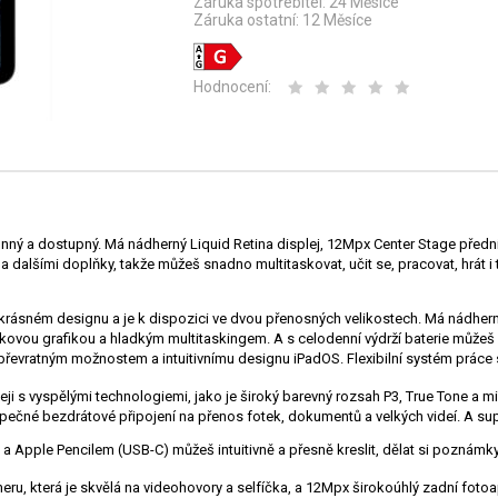
Záruka spotřebitel:
24 Měsíce
Záruka ostatní:
12 Měsíce
Hodnocení:
ý a dostupný. Má nádherný Liquid Retina displej, 12Mpx Center Stage přední 
alšími doplňky, takže můžeš snadno multitaskovat, učit se, pracovat, hrát i t
krásném designu a je k dispozici ve dvou přenosných velikostech. Má nádherný 
u grafikou a hladkým multitaskingem. A s celodenní výdrží baterie můžeš prac
y převratným možnostem a intuitivnímu designu iPadOS. Flexibilní systém práce
 s vyspělými technologiemi, jako je široký barevný rozsah P3, True Tone a 
ezpečné bezdrátové připojení na přenos fotek, dokumentů a velkých videí. A su
pple Pencilem (USB-C) můžeš intuitivně a přesně kreslit, dělat si poznámky
 která je skvělá na videohovory a selfíčka, a 12Mpx širokoúhlý zadní fotoap