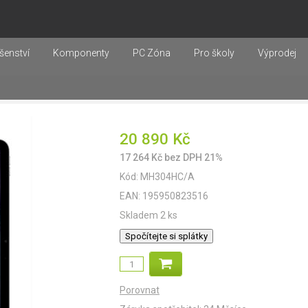
šenství
Komponenty
PC Zóna
Pro školy
Výprodej
20 890
Kč
17 264
Kč
bez DPH 21%
Kód:
MH304HC/A
EAN:
195950823516
Skladem 2 ks
Spočítejte si splátky
Porovnat