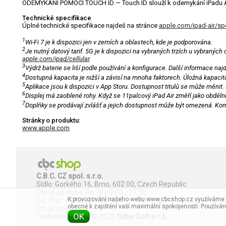
ODEMYKÁNÍ POMOCÍ TOUCH ID — Touch ID slouží k odemykání iPadu Air 
Technické specifikace
Úplné technické specifikace najdeš na stránce
apple.com/ipad-air/sp
1
Wi-Fi 7 je k dispozici jen v zemích a oblastech, kde je podporována.
2
Je nutný datový tarif. 5G je k dispozici na vybraných trzích u vybranýc
apple.com/ipad/cellular
.
3
Výdrž baterie se liší podle používání a konfigurace. Další informace na
4
Dostupná kapacita je nižší a závisí na mnoha faktorech. Úložná kapacita
5
Aplikace jsou k dispozici v App Storu. Dostupnost titulů se může měnit. 
6
Displej má zaoblené rohy. Když se 11palcový iPad Air změří jako obdélní
7
Doplňky se prodávají zvlášť a jejich dostupnost může být omezená. Komp
Stránky o produktu:
www.apple.com
C.B.C. CZ spol. s.r.o.
Sídlo: Gorkého 16, Brno, 602 00, Czech Republic
Otevírací doba: Po - Pa 9:00 - 17:30
K provozování našeho webu www.cbcshop.cz využíváme ta
Tel./Fax: +420 541 218 424
obecně k zajištění vaší maximální spokojenosti. Použí
Email:
info
OK
Technické řešení © 2026
CyberSoft s.r.o.