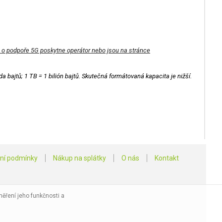
 o podpoře 5G poskytne operátor nebo jsou na stránce
 bajtů; 1 TB = 1 bilión bajtů. Skutečná formátovaná kapacita je nižší.
ní podmínky
Nákup na splátky
O nás
Kontakt
ěření jeho funkčnosti a