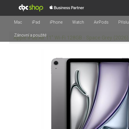
Mac
iPad
iPhone
Watch
AirPods
Příslu
Zánovní a použité
Apple iPad Air 11" Wi-Fi 128GB - Space Grey (2026)