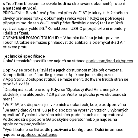
s True Tone bleskem se skvěle hodí na skenování dokumentů, focení
a natáčení 4K videí.
PŘIPOJENÍ – Bezdrátové připojení přes Wi-Fi 6E je tak rychlé, že během
2
chvilky přeneseš fotky, dokumenty i velká videa.
Když se potřebuješ
připojit mimo dosah Wi-Fi, stačí přidat flexibilní datový tarif a můžeš
3
využívat superrychlé 5G.
Konektorem USB-C připojíš externí monitory
i další zařízení.
ODEMYKÁNÍ POMOCÍ TOUCH ID – V horním tlačítku je integrované
Touch ID, takže se můžeš přihlašovat do aplikací a odemykat iPad Air
otiskem prstu.
Technické specifikace
Úplné technické specifikace najdeš na stránce
apple.com/ipad-air/specs
.
Doplňky se prodávají zvlášť a jejich dostupnost může být omezená.
Kompatibilita se liší podle generace. Aplikace jsou k dispozici
v App Storu. Dostupnost titulů se může měnit. Software třetích stran se
prodává zvlášť.
1
Displej má zaoblené rohy. Když se 13palcový iPad Air změří jako
obdélník, má úhlopříčku 12,9 palce. Viditelná plocha je ve skutečnosti
menší.
2
Wi-Fi 6E je k dispozici jen v zemích a oblastech, kde je podporována.
3
Je nutný datový tarif. 5G je k dispozici na vybraných trzích u vybraných
operátorů. Rychlost závisí na místních podmínkách a na operátorovi.
Podrobnosti o podpoře 5G poskytne operátor nebo je najdeš na
apple.com/ipad/cellular.
4
Výdrž baterie se liší podle používání a konfigurace. Další informace
najdeš na
apple.com/batteries
.