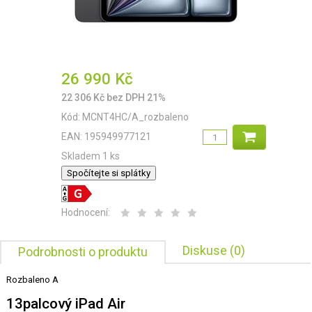
26 990
Kč
22 306
Kč
bez DPH 21%
Kód:
MCNT4HC/A_rozbaleno
EAN:
195949977121
Skladem 1 ks
Spočítejte si splátky
Hodnocení:
Diskuse (0)
Podrobnosti o produktu
Rozbaleno A
13palcový iPad Air