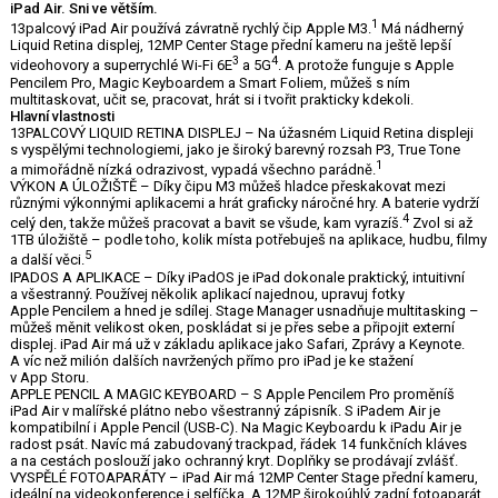
iPad Air. Sni ve větším.
1
13palcový iPad Air používá závratně rychlý čip Apple M3.
Má nádherný
Liquid Retina displej, 12MP Center Stage přední kameru na ještě lepší
3
4
videohovory a superrychlé Wi-Fi 6E
a 5G
. A protože funguje s Apple
Pencilem Pro, Magic Keyboardem a Smart Foliem, můžeš s ním
multitaskovat, učit se, pracovat, hrát si i tvořit prakticky kdekoli.
Hlavní vlastnosti
13PALCOVÝ LIQUID RETINA DISPLEJ – Na úžasném Liquid Retina displeji
s vyspělými technologiemi, jako je široký barevný rozsah P3, True Tone
1
a mimořádně nízká odrazivost, vypadá všechno parádně.
VÝKON A ÚLOŽIŠTĚ – Díky čipu M3 můžeš hladce přeskakovat mezi
různými výkonnými aplikacemi a hrát graficky náročné hry. A baterie vydrží
4
celý den, takže můžeš pracovat a bavit se všude, kam vyrazíš.
Zvol si až
1TB úložiště – podle toho, kolik místa potřebuješ na aplikace, hudbu, filmy
5
a další věci.
IPADOS A APLIKACE – Díky iPadOS je iPad dokonale praktický, intuitivní
a všestranný. Používej několik aplikací najednou, upravuj fotky
Apple Pencilem a hned je sdílej. Stage Manager usnadňuje multitasking –
můžeš měnit velikost oken, poskládat si je přes sebe a připojit externí
displej. iPad Air má už v základu aplikace jako Safari, Zprávy a Keynote.
A víc než milión dalších navržených přímo pro iPad je ke stažení
v App Storu.
APPLE PENCIL A MAGIC KEYBOARD – S Apple Pencilem Pro proměníš
iPad Air v malířské plátno nebo všestranný zápisník. S iPadem Air je
kompatibilní i Apple Pencil (USB-C). Na Magic Keyboardu k iPadu Air je
radost psát. Navíc má zabudovaný trackpad, řádek 14 funkčních kláves
a na cestách poslouží jako ochranný kryt. Doplňky se prodávají zvlášť.
VYSPĚLÉ FOTOAPARÁTY – iPad Air má 12MP Center Stage přední kameru,
ideální na videokonference i selfíčka. A 12MP širokoúhlý zadní fotoaparát