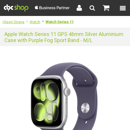
Hlavní Strana
>
Watch
>
Watch Series 11
Apple Watch Series 11 GPS 46mm Silver Aluminium
Case with Purple Fog Sport Band - M/L