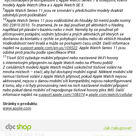
Rychlonabíjení je kompatibilní s Apple Watch Series 7 a novějšími, všemi
modely Apple Watch Ultra a s Apple Watch SE 3.
9
Apple Watch Series 11 jsou ve srovnání s předchozími modely dvakrát
odolnější proti poškrábání.
10
Apple Watch Series 11 jsou voděodolné do hloubky 50 metrů podle normy
ISO 22810:2010. To znamená, že se dají používat při aktivitách u hladiny,
například při plavání v bazénu nebo v moři. Neměly by se používat při
přístrojovém potápění, vodním lyžování a jiných aktivitách, při kterých se
dostanou do kontaktu s rychle se pohybující vodou nebo do větších hloubek.
Voděodolnost není trvalá a může se postupem času snížit. Další informace
najdeš na
support.apple.com/en-us/109522
. Apple Watch Series 11 jsou
odolné proti prachu podle specifikace IP6X.
11
Tíseň SOS vyžaduje mobilní připojení nebo nastavené Wi-Fi hovory
s internetovým připojením na Apple Watch nebo na iPhonu poblíž.
Z celulárních modelů Apple Watch můžeš uskutečnit tísňové volání na
mnoha místech – stačí, aby byl dostupný mobilní signál. Některé mobilní sítě
nemusí tísňové volání z Apple Watch přijmout, pokud Apple Watch nejsou
aktivované, nejsou s danou mobilní sítí kompatibilní, nejsou nakonfigurované
k tomu, aby v ní byly provozovány, není na nich nastavené mobilní připojení
nebo pokud daná mobilní síť nepodporuje tísňové hovory přes IMS. Další
informace najdeš na
support.apple.com/108374
a
apple.com/watch/cellular
.
Stránky o produktu:
www.apple.com
Jak nakupovat
C.B.C. CZ spol. s.r.o.