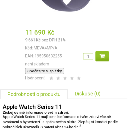
11 690
Kč
9 661
Kč
bez DPH 21%
Kód:
MEVA4MP/A
EAN:
195950632255
není skladem
Spočítejte si splátky
Hodnocení:
Diskuse (0)
Podrobnosti o produktu
Apple Watch Series 11
Získej cenné informace o svém zdraví.
Apple Watch Series 11 mají cenné informace o tvém zdraví včetně
1
oznámení o hypertenzi
a spánkového skóre. Zlepšuj si kondici podle
2
pokročilých ukazatelů. S baterií až na 24 hodin.