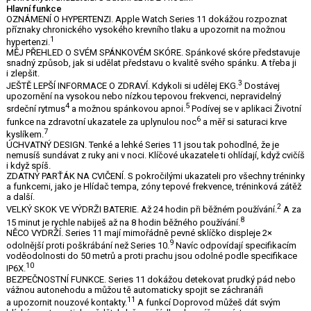
Hlavní funkce
OZNÁMENÍ O HYPERTENZI. Apple Watch Series 11 dokážou rozpoznat
příznaky chronického vysokého krevního tlaku a upozornit na možnou
1
hypertenzi.
MĚJ PŘEHLED O SVÉM SPÁNKOVÉM SKÓRE. Spánkové skóre představuje
snadný způsob, jak si udělat představu o kvalitě svého spánku. A třeba ji
i zlepšit.
3
JEŠTĚ LEPŠÍ INFORMACE O ZDRAVÍ. Kdykoli si udělej EKG.
Dostávej
upozornění na vysokou nebo nízkou tepovou frekvenci, nepravidelný
4
5
srdeční rytmus
a možnou spánkovou apnoi.
Podívej se v aplikaci Životní
6
funkce na zdravotní ukazatele za uplynulou noc
a měř si saturaci krve
7
kyslíkem.
ÚCHVATNÝ DESIGN. Tenké a lehké Series 11 jsou tak pohodlné, že je
nemusíš sundávat z ruky ani v noci. Klíčové ukazatele ti ohlídají, když cvičíš
i když spíš.
ZDATNÝ PARŤÁK NA CVIČENÍ. S pokročilými ukazateli pro všechny tréninky
a funkcemi, jako je Hlídač tempa, zóny tepové frekvence, tréninková zátěž
a další.
2
VELKÝ SKOK VE VÝDRŽI BATERIE. Až 24 hodin při běžném používání.
A za
8
15 minut je rychle nabiješ až na 8 hodin běžného používání.
NĚCO VYDRŽÍ. Series 11 mají mimořádně pevné sklíčko displeje 2×
9
odolnější proti poškrábání než Series 10.
Navíc odpovídají specifikacím
voděodolnosti do 50 metrů a proti prachu jsou odolné podle specifikace
10
IP6X.
BEZPEČNOSTNÍ FUNKCE. Series 11 dokážou detekovat prudký pád nebo
vážnou autonehodu a můžou tě automaticky spojit se záchranáři
11
a upozornit nouzové kontakty.
A funkcí Doprovod můžeš dát svým