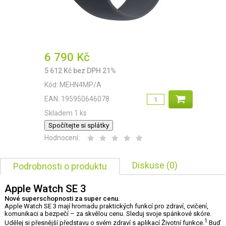
6 790
Kč
5 612
Kč
bez DPH 21%
Kód:
MEHN4MP/A
EAN:
195950646078
Skladem 1 ks
Spočítejte si splátky
Hodnocení:
Diskuse (0)
Podrobnosti o produktu
Apple Watch SE 3
Nové superschopnosti za super cenu.
Apple Watch SE 3 mají hromadu praktických funkcí pro zdraví, cvičení,
komunikaci a bezpečí – za skvělou cenu. Sleduj svoje spánkové skóre.
1
Udělej si přesnější představu o svém zdraví s aplikací Životní funkce.
Buď