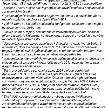
Apple Watch SE 3 vyžadují iPhone 11 nebo novější s iOS 26 nebo novějším.
1
Aplikace Životní funkce slouží jenom ke sledování kondice a není určená ke
zdravotnickým účelům.
2
Rychlonabíjení je kompatibilní s Apple Watch Series 7 a novějšími, všemi
modely Apple Watch Ultra a s Apple Watch SE 3.
3
Výdrž baterie se liší podle používání a konfigurace. Další informace najdeš
na
apple.com/watch/battery
.
4
Funkce snímání teploty není určená ke zdravotnickým účelům. Snímání
tělesné teploty je k dispozici na Apple Watch Series 8 a novějších a na všech
modelech Apple Watch Ultra.
5
Upozornění na spánkovou apnoi jsou k dispozici na Apple Watch Series 9
a novějších, Ultra 2 a novějších nebo SE 3. Funkce slouží k rozpoznávání
projevů mírné až vážné spánkové apnoe a je určená osobám starším 18 let,
kterým tato porucha spánku dosud nebyla diagnostikována.
6
Upozornění na nepravidelný rytmus vyžadují nejnovější verzi watchOS a iOS.
Nejsou určená pro osoby, kterým ještě nebylo 22 let nebo kterým už byla
diagnostikována fibrilace síní.
7
Testy provedl Apple v červenci a srpnu 2025 s předprodukčními
Apple Watch SE 3 (GPS + Cellular) a Apple Watch SE 2 (GPS + Cellular)
spárovanými s iPhonem; všechna zařízení se testovala s předběžným
softwarem, magnetickou rychlonabíječkou Apple Watch s USB-C kabelem
(model A2515) a 20W USB-C napájecím adaptérem Apple (model A2305).
Doba nabíjení závisí na adaptéru, oblasti, nastaveních, počátečním stavu
baterie, používání a prostředí. Skutečné výsledky se budou lišit.
8
Tíseň SOS vyžaduje mobilní připojení nebo nastavené Wi-Fi hovory
s internetovým připojením na Apple Watch nebo na iPhonu poblíž.
Z celulárních modelů Apple Watch můžeš uskutečnit tísňové volání na
mnoha místech – stačí, aby byl dostupný mobilní signál. Některé mobilní sítě