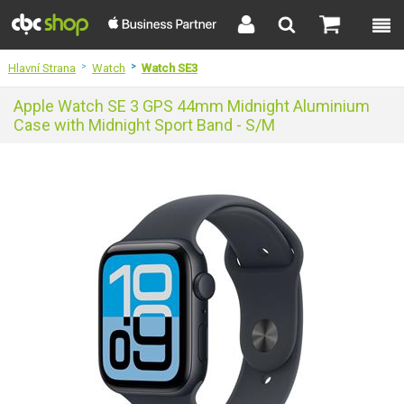
Hlavní Strana
>
Watch
>
Watch SE3
Apple Watch SE 3 GPS 44mm Midnight Aluminium
Case with Midnight Sport Band - S/M