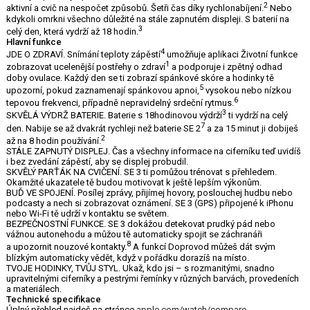
2
aktivní a cvič na nespočet způsobů. Šetři čas díky rychlonabíjení.
Nebo
kdykoli omrkni všechno důležité na stále zapnutém displeji. S baterií na
3
celý den, která vydrží až 18 hodin.
Hlavní funkce
4
JDE O ZDRAVÍ. Snímání teploty zápěstí
umožňuje aplikaci Životní funkce
1
zobrazovat ucelenější postřehy o zdraví
a podporuje i zpětný odhad
doby ovulace. Každý den se ti zobrazí spánkové skóre a hodinky tě
5
upozorní, pokud zaznamenají spánkovou apnoi,
vysokou nebo nízkou
6
tepovou frekvenci, případně nepravidelný srdeční rytmus.
3
SKVĚLÁ VÝDRŽ BATERIE. Baterie s 18hodinovou výdrží
ti vydrží na celý
7
den. Nabije se až dvakrát rychleji než baterie SE 2
a za 15 minut ji dobiješ
2
až na 8 hodin používání.
STÁLE ZAPNUTÝ DISPLEJ. Čas a všechny informace na ciferníku teď uvidíš
i bez zvedání zápěstí, aby se displej probudil.
SKVĚLÝ PARŤÁK NA CVIČENÍ. SE 3 ti pomůžou trénovat s přehledem.
Okamžité ukazatele tě budou motivovat k ještě lepším výkonům.
BUĎ VE SPOJENÍ. Posílej zprávy, přijímej hovory, poslouchej hudbu nebo
podcasty a nech si zobrazovat oznámení. SE 3 (GPS) připojené k iPhonu
nebo Wi-Fi tě udrží v kontaktu se světem.
BEZPEČNOSTNÍ FUNKCE. SE 3 dokážou detekovat prudký pád nebo
vážnou autonehodu a můžou tě automaticky spojit se záchranáři
8
a upozornit nouzové kontakty.
A funkcí Doprovod můžeš dát svým
blízkým automaticky vědět, když v pořádku dorazíš na místo.
TVOJE HODINKY, TVŮJ STYL. Ukaž, kdo jsi – s rozmanitými, snadno
upravitelnými ciferníky a pestrými řemínky v různých barvách, provedeních
a materiálech.
Technické specifikace
Úplný přehled najdeš na stránce
apple.com/watch/compare
.