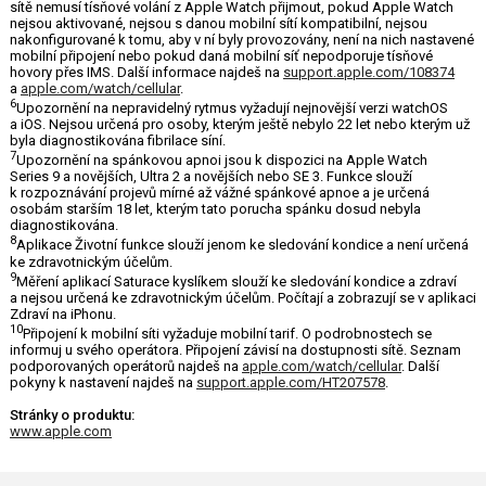
sítě nemusí tísňové volání z Apple Watch přijmout, pokud Apple Watch
nejsou aktivované, nejsou s danou mobilní sítí kompatibilní, nejsou
nakonfigurované k tomu, aby v ní byly provozovány, není na nich nastavené
mobilní připojení nebo pokud daná mobilní síť nepodporuje tísňové
hovory přes IMS. Další informace najdeš na
support.apple.com/108374
a
apple.com/watch/cellular
.
6
Upozornění na nepravidelný rytmus vyžadují nejnovější verzi watchOS
a iOS. Nejsou určená pro osoby, kterým ještě nebylo 22 let nebo kterým už
byla diagnostikována fibrilace síní.
7
Upozornění na spánkovou apnoi jsou k dispozici na Apple Watch
Series 9 a novějších, Ultra 2 a novějších nebo SE 3. Funkce slouží
k rozpoznávání projevů mírné až vážné spánkové apnoe a je určená
osobám starším 18 let, kterým tato porucha spánku dosud nebyla
diagnostikována.
8
Aplikace Životní funkce slouží jenom ke sledování kondice a není určená
ke zdravotnickým účelům.
9
Měření aplikací Saturace kyslíkem slouží ke sledování kondice a zdraví
a nejsou určená ke zdravotnickým účelům. Počítají a zobrazují se v aplikaci
Zdraví na iPhonu.
10
Připojení k mobilní síti vyžaduje mobilní tarif. O podrobnostech se
informuj u svého operátora. Připojení závisí na dostupnosti sítě. Seznam
podporovaných operátorů najdeš na
apple.com/watch/cellular
. Další
pokyny k nastavení najdeš na
support.apple.com/HT207578
.
Stránky o produktu:
www.apple.com