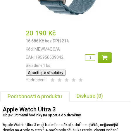
20 190
Kč
16 686
Kč
bez DPH 21%
Kód:
MEWM4QC/A
EAN:
195950609042
Skladem 1 ks
Spočítejte si splátky
Hodnocení:
Diskuse (0)
Podrobnosti o produktu
Apple Watch Ultra 3
Objev ultimátní hodinky na sport a do divočiny.
1
Apple Watch Ultra 3 mají baterii na několik dní
a největší, nejjasnější
2
displej na Apple Watch.
A navíc pokročilé ukazatele, Vlastní cvičení,