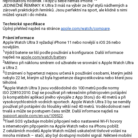
reproduktoru hodinek. I když u sebe nemáš iPhone.
JEDINEČNÉ ŘEMÍNKY. K Ultra 3 máš na výběr ze čtyř stylů nádherných a
zároveň praktických řemínků. Jsou perfektní na sport, ale klidně s nimi
můžeš vyrazit i do města.
Technické specifikace
Úplný přehled najdeš na stránce
apple.com/watch/compare
.
Právní informace
Apple Watch Ultra 3 vyžadují iPhone 11 nebo novější s iOS 26 nebo
novějším.
1
Výdrž baterie se liší podle používání a konfigurace. Další informace
najdeš na
apple.com/watch/battery
.
2
Měřeno při náklonu směrem od uživatele ve srovnání s Apple Watch Ultra
a Ultra 2.
3
Oznámení o hypertenzi nejsou určená k používání osobami, kterým ještě
nebylo 22 let, kterým už byla hypertenze diagnostikována nebo které jsou
těhotné.
4
Apple Watch Ultra 3 jsou voděodolné do 100 metrů podle normy
ISO 22810:2010. Dají se používat při rekreačním přístrojovém potápění
(s kompatibilní aplikací jiného vývojáře z App Storu) do 40 metrů a při
vysokorychlostních vodních sportech. Apple Watch Ultra 3 by se neměly
používat při potápění do hloubky větší než 40 metrů. Voděodolnost není
trvalá a může se postupem času snížit. Další informace najdeš na
support.apple.com/en-us/109522
.
5
Tíseň SOS vyžaduje mobilní připojení nebo nastavené Wi-Fi hovory
s internetovým připojením na Apple Watch nebo na iPhonu poblíž.
Z celulárních modelů Apple Watch můžeš uskutečnit tísňové volání na
mnoha místech – stačí, aby byl dostupný mobilní signál. Některé mobilní