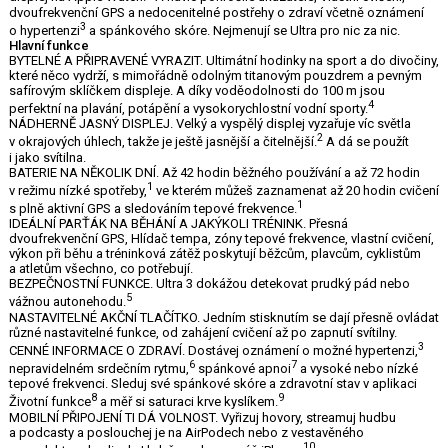
dvoufrekvenční GPS a nedocenitelné postřehy o zdraví včetně oznámení
3
o hypertenzi
a spánkového skóre. Nejmenují se Ultra pro nic za nic.
Hlavní funkce
BYTELNÉ A PŘIPRAVENÉ VYRAZIT. Ultimátní hodinky na sport a do divočiny,
které něco vydrží, s mimořádně odolným titanovým pouzdrem a pevným
safírovým sklíčkem displeje. A díky voděodolnosti do 100 m jsou
4
perfektní na plavání, potápění a vysokorychlostní vodní sporty.
NÁDHERNĚ JASNÝ DISPLEJ. Velký a vyspělý displej vyzařuje víc světla
2
v okrajových úhlech, takže je ještě jasnější a čitelnější.
A dá se použít
i jako svítilna.
BATERIE NA NĚKOLIK DNÍ. Až 42 hodin běžného používání a až 72 hodin
1
v režimu nízké spotřeby,
ve kterém můžeš zaznamenat až 20 hodin cvičení
1
s plně aktivní GPS a sledováním tepové frekvence.
IDEÁLNÍ PARŤÁK NA BĚHÁNÍ
A
JAKÝKOLI TRÉNINK. Přesná
dvoufrekvenční GPS, Hlídač tempa, zóny tepové frekvence, vlastní cvičení,
výkon při běhu a tréninková zátěž poskytují běžcům, plavcům, cyklistům
a atletům všechno, co potřebují.
BEZPEČNOSTNÍ FUNKCE. Ultra 3 dokážou detekovat prudký pád nebo
5
vážnou autonehodu.
NASTAVITELNÉ AKČNÍ TLAČÍTKO. Jedním stisknutím se dají přesně ovládat
různé nastavitelné funkce, od zahájení cvičení až po zapnutí svítilny.
3
CENNÉ INFORMACE O ZDRAVÍ. Dostávej oznámení o možné hypertenzi,
6
7
nepravidelném srdečním rytmu,
spánkové apnoi
a vysoké nebo nízké
tepové frekvenci. Sleduj své spánkové skóre a zdravotní stav v aplikaci
8
9
Životní funkce
a měř si saturaci krve kyslíkem.
MOBILNÍ PŘIPOJENÍ TI DÁ VOLNOST. Vyřizuj hovory, streamuj hudbu
a podcasty a poslouchej je na AirPodech nebo z vestavěného
10