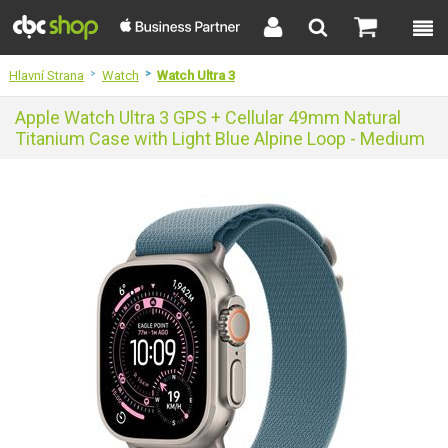
Hlavní Strana
>
Watch
>
Watch Ultra 3
Apple Watch Ultra 3 GPS + Cellular 49mm Natural
Titanium Case with Light Blue Alpine Loop - Medium