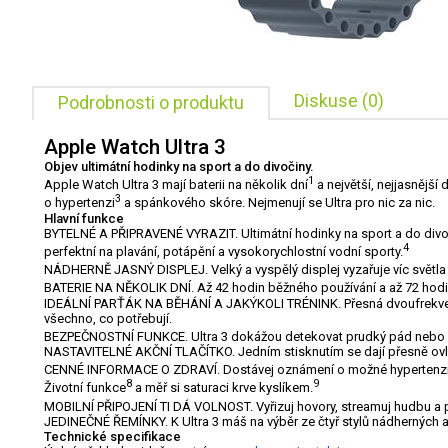
Diskuse (0)
Podrobnosti o produktu
Apple Watch Ultra 3
Objev ultimátní hodinky na sport a do divočiny.
1
Apple Watch Ultra 3 mají baterii na několik dní
a největší, nejjasnější
3
o hypertenzi
a spánkového skóre. Nejmenují se Ultra pro nic za nic.
Hlavní funkce
BYTELNÉ A PŘIPRAVENÉ VYRAZIT. Ultimátní hodinky na sport a do divo
4
perfektní na plavání, potápění a vysokorychlostní vodní sporty.
NÁDHERNĚ JASNÝ DISPLEJ. Velký a vyspělý displej vyzařuje víc světla v o
BATERIE NA NĚKOLIK DNÍ. Až 42 hodin běžného používání a až 72 hodin
IDEÁLNÍ PARŤÁK NA BĚHÁNÍ
A
JAKÝKOLI TRÉNINK. Přesná dvoufrekvenčn
všechno, co potřebují.
BEZPEČNOSTNÍ FUNKCE. Ultra 3 dokážou detekovat prudký pád nebo
NASTAVITELNÉ AKČNÍ TLAČÍTKO. Jedním stisknutím se dají přesně ovláda
CENNÉ INFORMACE O ZDRAVÍ. Dostávej oznámení o možné hypertenzi
8
9
Životní funkce
a měř si saturaci krve kyslíkem.
MOBILNÍ PŘIPOJENÍ TI DÁ VOLNOST. Vyřizuj hovory, streamuj hudbu a 
JEDINEČNÉ ŘEMÍNKY. K Ultra 3 máš na výběr ze čtyř stylů nádherných a 
Technické specifikace