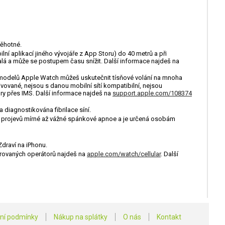
těhotné.
í aplikací jiného vývojáře z App Storu) do 40 metrů a při
alá a může se postupem času snížit. Další informace najdeš na
h modelů Apple Watch můžeš uskutečnit tísňové volání na mnoha
vované, nejsou s danou mobilní sítí kompatibilní, nejsou
ry přes IMS. Další informace najdeš na
support.apple.com/108374
 diagnostikována fibrilace síní.
ní projevů mírné až vážné spánkové apnoe a je určená osobám
Zdraví na iPhonu.
porovaných operátorů najdeš na
apple.com/watch/cellular
. Další
ní podmínky
Nákup na splátky
O nás
Kontakt