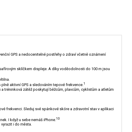
kvenční GPS a nedocenitelné postřehy o zdraví včetně oznámení
afírovým sklíčkem displeje. A díky voděodolnosti do 100 m jsou
ítilna.
1
 plně aktivní GPS a sledováním tepové frekvence.
 a tréninková zátěž poskytují běžcům, plavcům, cyklistům a atletům
vé frekvenci. Sleduj své spánkové skóre a zdravotní stav v aplikaci
10
nek. I když u sebe nemáš iPhone.
vyrazit i do města.