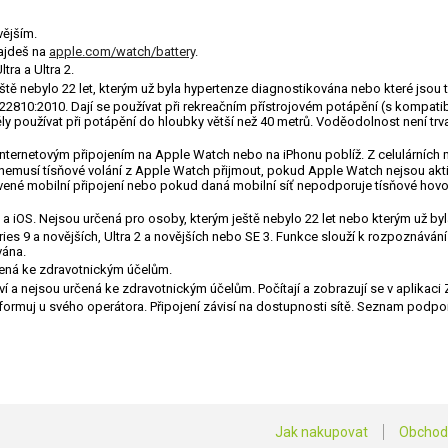
vějším.
najdeš na
apple.com/watch/battery
.
ra a Ultra 2.
tě nebylo 22 let, kterým už byla hypertenze diagnostikována nebo které jsou 
10:2010. Dají se používat při rekreačním přístrojovém potápění (s kompatibiln
y používat při potápění do hloubky větší než 40 metrů. Voděodolnost není trv
 internetovým připojením na Apple Watch nebo na iPhonu poblíž. Z celulárníc
ě nemusí tísňové volání z Apple Watch přijmout, pokud Apple Watch nejsou akti
avené mobilní připojení nebo pokud daná mobilní síť nepodporuje tísňové hovo
a iOS. Nejsou určená pro osoby, kterým ještě nebylo 22 let nebo kterým už byla
es 9 a novějších, Ultra 2 a novějších nebo SE 3. Funkce slouží k rozpoznává
vána.
čená ke zdravotnickým účelům.
í a nejsou určená ke zdravotnickým účelům. Počítají a zobrazují se v aplikaci 
 informuj u svého operátora. Připojení závisí na dostupnosti sítě. Seznam pod
Jak nakupovat
Obchod