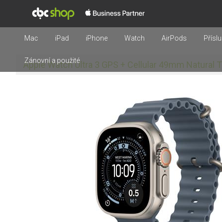
Mac
iPad
iPhone
Watch
AirPods
Příslu
Zánovní a použité
Apple Watch Ultra 3 GPS + Cellular 49mm Natural 