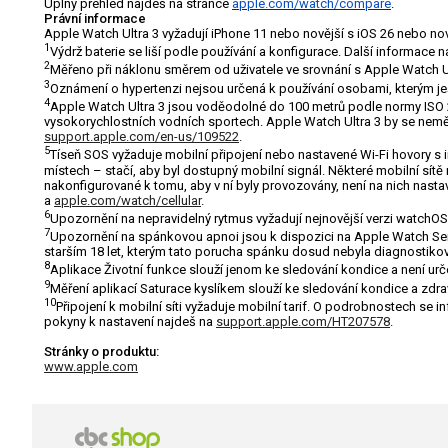
Úplný přehled najdeš na stránce
apple.com/watch/compare
.
Právní informace
Apple Watch Ultra 3 vyžadují iPhone 11 nebo novější s iOS 26 nebo no
1
Výdrž baterie se liší podle používání a konfigurace. Další informace 
2
Měřeno při náklonu směrem od uživatele ve srovnání s Apple Watch Ult
3
Oznámení o hypertenzi nejsou určená k používání osobami, kterým ješ
4
Apple Watch Ultra 3 jsou voděodolné do 100 metrů podle normy ISO 228
vysokorychlostních vodních sportech. Apple Watch Ultra 3 by se neměl
support.apple.com/en-us/109522
.
5
Tíseň SOS vyžaduje mobilní připojení nebo nastavené Wi-Fi hovory s
místech – stačí, aby byl dostupný mobilní signál. Některé mobilní sít
nakonfigurované k tomu, aby v ní byly provozovány, není na nich nast
a
apple.com/watch/cellular
.
6
Upozornění na nepravidelný rytmus vyžadují nejnovější verzi watchOS 
7
Upozornění na spánkovou apnoi jsou k dispozici na Apple Watch Seri
starším 18 let, kterým tato porucha spánku dosud nebyla diagnostiko
8
Aplikace Životní funkce slouží jenom ke sledování kondice a není ur
9
Měření aplikací Saturace kyslíkem slouží ke sledování kondice a zdrav
10
Připojení k mobilní síti vyžaduje mobilní tarif. O podrobnostech se
pokyny k nastavení najdeš na
support.apple.com/HT207578
.
Stránky o produktu:
www.apple.com