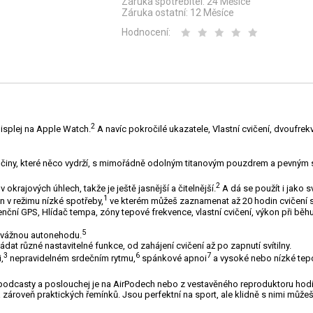
Záruka spotřebitel:
24 Měsíce
Záruka ostatní:
12 Měsíce
Hodnocení:
2
 displej na Apple Watch.
A navíc pokročilé ukazatele, Vlastní cvičení, dvoufre
činy, které něco vydrží, s mimořádně odolným titanovým pouzdrem a pevným s
2
krajových úhlech, takže je ještě jasnější a čitelnější.
A dá se použít i jako sv
1
 v režimu nízké spotřeby,
ve kterém můžeš zaznamenat až 20 hodin cvičení s
í GPS, Hlídač tempa, zóny tepové frekvence, vlastní cvičení, výkon při běhu
5
 vážnou autonehodu.
t různé nastavitelné funkce, od zahájení cvičení až po zapnutí svítilny.
3
6
7
,
nepravidelném srdečním rytmu,
spánkové apnoi
a vysoké nebo nízké tepo
podcasty a poslouchej je na AirPodech nebo z vestavěného reproduktoru hodi
zároveň praktických řemínků. Jsou perfektní na sport, ale klidně s nimi můžeš 