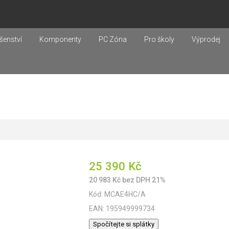
šenství
Komponenty
PC Zóna
Pro školy
Výprodej
25 390
Kč
20 983
Kč
bez DPH 21%
Kód:
MCAE4HC/A
EAN:
195949999734
Spočítejte si splátky