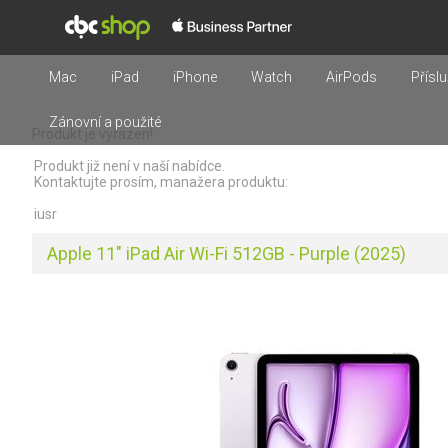
Mac
iPad
iPhone
Watch
AirPods
Příslu
Zánovní a použité
Produkt je vyřazen!
Produkt již není v naší nabídce.
Kontaktujte prosím, manažera produktu:
iusr
Apple 11" iPad Air Wi-Fi 512GB - Purple (2025)