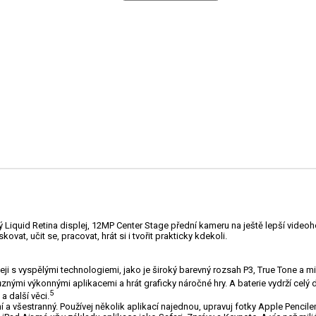
Liquid Retina displej, 12MP Center Stage přední kameru na ještě lepší videoh
t, učit se, pracovat, hrát si i tvořit prakticky kdekoli.
 s vyspělými technologiemi, jako je široký barevný rozsah P3, True Tone a 
i výkonnými aplikacemi a hrát graficky náročné hry. A baterie vydrží celý d
5
a další věci.
í a všestranný. Používej několik aplikací najednou, upravuj fotky Apple Penci