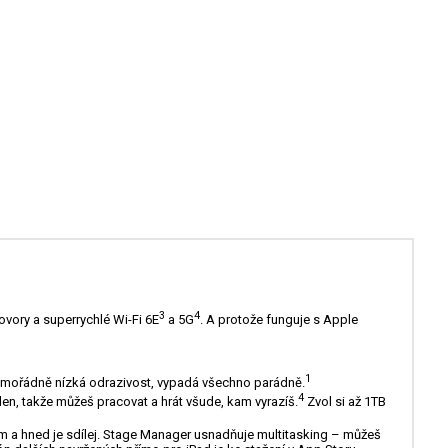
3
4
ovory a superrychlé Wi-Fi 6E
a 5G
. A protože funguje s Apple
1
mimořádně nízká odrazivost, vypadá všechno parádně.
4
en, takže můžeš pracovat a hrát všude, kam vyrazíš.
Zvol si až 1TB
lem a hned je sdílej. Stage Manager usnadňuje multitasking – můžeš