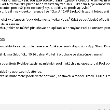
j. iPad Air má už v základu aplikace jako Safari, Zprávy a Keynote. A víc než mi
Air v malířské plátno nebo všestranný zápisník. S iPadem Air je kompatibiln
estách poslouží jako ochranný kryt. Doplňky se prodávají zvlášť.
 ideální na videokonference i selfíčka. A 12MP širokoúhlý zadní fotoaparát
2
 chvilky přeneseš fotky, dokumenty i velká videa.
Když se potřebuješ připojit 
další zařízení.
ID, takže se můžeš přihlašovat do aplikací a odemykat iPad Air otiskem prst
ecs
.
patibilita se liší podle generace. Aplikace jsou k dispozici v App Storu. Dos
ník, má úhlopříčku 10,86 palce. Viditelná plocha je ve skutečnosti menší.
ných operátorů. Rychlost závisí na místních podmínkách a na operátorovi. Podr
najdeš na apple.com/batteries.
ita se může měnit podle verze softwaru, nastavení a modelu iPadu. 1 GB = 1 mil