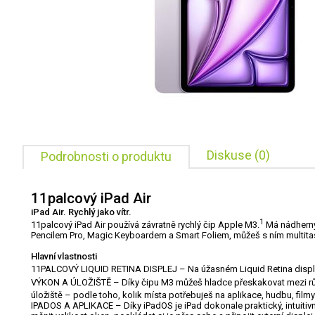
Diskuse (0)
Podrobnosti o produktu
11palcový iPad Air
iPad Air. Rychlý jako vítr.
1
11palcový iPad Air používá závratně rychlý čip Apple M3.
Má nádherný 
Pencilem Pro, Magic Keyboardem a Smart Foliem, můžeš s ním multitaskova
Hlavní vlastnosti
11PALCOVÝ LIQUID RETINA DISPLEJ – Na úžasném Liquid Retina displeji
VÝKON A ÚLOŽIŠTĚ – Díky čipu M3 můžeš hladce přeskakovat mezi různým
úložiště – podle toho, kolik místa potřebuješ na aplikace, hudbu, filmy 
IPADOS A APLIKACE – Díky iPadOS je iPad dokonale praktický, intuitivn