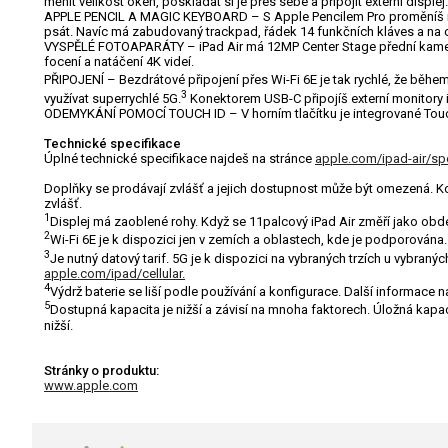
měnit velikost oken, poskládat si je přes sebe a připojit externí disple
APPLE PENCIL A MAGIC KEYBOARD – S Apple Pencilem Pro proměníš iPad 
psát. Navíc má zabudovaný trackpad, řádek 14 funkčních kláves a na c
VYSPĚLÉ FOTOAPARÁTY – iPad Air má 12MP Center Stage přední kameru,
focení a natáčení 4K videí.
PŘIPOJENÍ – Bezdrátové připojení přes Wi-Fi 6E je tak rychlé, že během
3
využívat superrychlé 5G.
Konektorem USB-C připojíš externí monitory i 
ODEMYKÁNÍ POMOCÍ TOUCH ID – V horním tlačítku je integrované Touch 
Technické specifikace
Úplné technické specifikace najdeš na stránce
apple.com/ipad-air/sp
Doplňky se prodávají zvlášť a jejich dostupnost může být omezená. Kom
zvlášť.
1
Displej má zaoblené rohy. Když se 11palcový iPad Air změří jako obdél
2
Wi-Fi 6E je k dispozici jen v zemích a oblastech, kde je podporována.
3
Je nutný datový tarif. 5G je k dispozici na vybraných trzích u vybra
apple.com/ipad/cellular.
4
Výdrž baterie se liší podle používání a konfigurace. Další informace 
5
Dostupná kapacita je nižší a závisí na mnoha faktorech. Úložná kapac
nižší.
Stránky o produktu:
www.apple.com