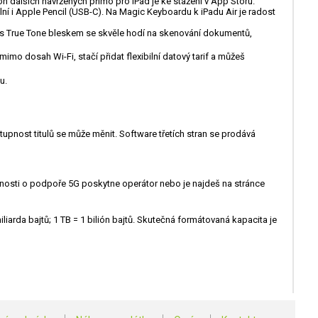
lión dalších navržených přímo pro iPad je ke stažení v App Storu.
í i Apple Pencil (USB-C). Na Magic Keyboardu k iPadu Air je radost
 s True Tone bleskem se skvěle hodí na skenování dokumentů,
mimo dosah Wi-Fi, stačí přidat flexibilní datový tarif a můžeš
u.
tupnost titulů se může měnit. Software třetích stran se prodává
obnosti o podpoře 5G poskytne operátor nebo je najdeš na stránce
iarda bajtů; 1 TB = 1 bilión bajtů. Skutečná formátovaná kapacita je