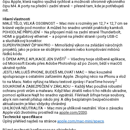
čipu Apple, která naplno využívá rychlost a možnosti ohromně výkonného
čipu M4. A porty na přední i zadní straně – přesně tam, kde je potřebuješ
mít.
Hlavní vlastnosti
MALÉ TĚLO, VELKÁ OSOBNOST – Mac mini s rozměry jen 12,7 × 12,7 cm se
krásně vejde pod monitor. A můžeš ho snadno umístit prakticky kamkoli.
POHODLNÉ PŘIPOJENÍ – Na připojení máš na zadní straně Thunderbolt,
HDMI a gigabitový ethernet – a poprvé na přední straně i porty USB-C
a sluchátkový konektor.
SUPERVÝKONNÝ ČIP M4 PRO – Mimořádný výkon na zvládání náročných
projektů, jako je práce se složitými scénami nebo kompilování miliónů
řádků kódu.
1
S ČIPEM APPLE APLIKACE JEN SVIŠTÍ
– Všechny tvoje oblíbené aplikace,
od Microsoft Excelu přes Adobe Photoshop až po Zoom, běží v macOS
ukrutně rychle.
JESTLI MILUJEŠ IPHONE, BUDEŠ MILOVAT I MAC – Mac kouzelně
spolupracuje s ostatními zařízeními Apple. Zkopíruj něco na iPhonu a vlož
2
to na Macu. Nebo vyřizuj na Macu textové zprávy i FaceTime hovory.
SOUKROMÍ A ZABEZPEČENÍ V ZÁKLADU – Každý Mac používá robustní
ochranu proti virům a malwaru. Když Mac ztratíš nebo ti ho někdo ukradne,
pomocí aplikace Najít ho snadno vypátráš. FileVault šifruje tvoje soubory,
aby k nim neměl přístup nikdo jiný. A díky bezplatným bezpečnostním
aktualizacím je Mac vždycky chráněný.
UHLÍKOVÁ NEUTRALITA – Mac mini je uhlíkově neutrální. Více o závazku
Apple vůči životnímu prostředí na
apple.com/2030
.
Technické specifikace
Úplný přehled najdeš na stránce
apple.com/mac-mini/specs
.
Různé možnosti konfigurace na objednávku.