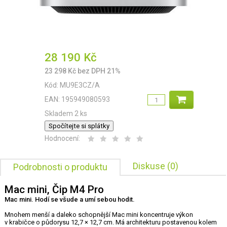
28 190
Kč
23 298
Kč
bez DPH 21%
Kód:
MU9E3CZ/A
EAN:
195949080593
Skladem 2 ks
Spočítejte si splátky
Hodnocení:
Diskuse (0)
Podrobnosti o produktu
Mac mini, Čip M4 Pro
Mac mini. Hodí se všude a umí sebou hodit.
Mnohem menší a daleko schopnější Mac mini koncentruje výkon
v krabičce o půdorysu 12,7 × 12,7 cm. Má architekturu postavenou kolem