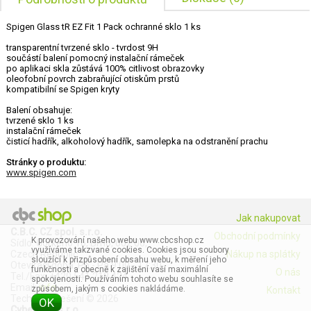
Spigen Glass tR EZ Fit 1 Pack ochranné sklo 1 ks
transparentní tvrzené sklo - tvrdost 9H
součástí balení pomocný instalační rámeček
po aplikaci skla zůstává 100% citlivost obrazovky
oleofobní povrch zabraňující otiskům prstů
kompatibilní se Spigen kryty
Balení obsahuje:
tvrzené sklo 1 ks
instalační rámeček
čisticí hadřík, alkoholový hadřík, samolepka na odstranění prachu
Stránky o produktu:
www.spigen.com
Jak nakupovat
C.B.C. CZ spol. s.r.o.
Obchodní podmínky
K provozování našeho webu www.cbcshop.cz
Sídlo: Gorkého 16, Brno, 602 00,
využíváme takzvané cookies. Cookies jsou soubory
Czech Republic
Nákup na splátky
sloužící k přizpůsobení obsahu webu, k měření jeho
Otevírací doba: Po - Pa 9:00 - 17:30
funkčnosti a obecně k zajištění vaší maximální
O nás
Tel./Fax: +420 541 218 424
spokojenosti. Používáním tohoto webu souhlasíte se
Email:
info
způsobem, jakým s cookies nakládáme.
Kontakt
Technické řešení © 2026
OK
CyberSoft s.r.o.