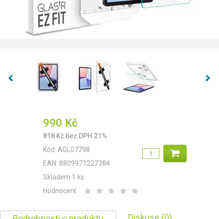
990
Kč
818
Kč
bez DPH 21%
Kód:
AGL07798
EAN:
8809971227384
Skladem 1 ks
Hodnocení:
Diskuse (0)
Podrobnosti o produktu