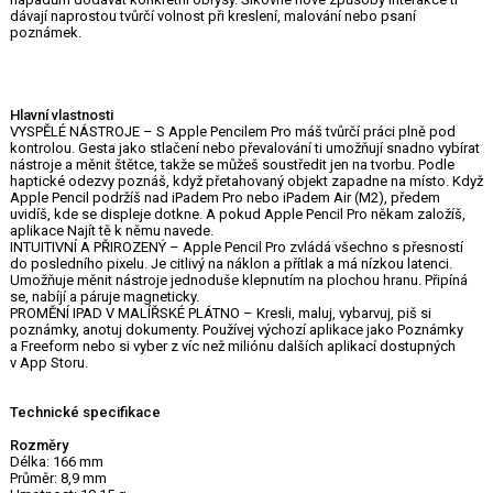
dávají naprostou tvůrčí volnost při kreslení, malování nebo psaní
poznámek.
Hlavní vlastnosti
VYSPĚLÉ NÁSTROJE – S Apple Pencilem Pro máš tvůrčí práci plně pod
kontrolou. Gesta jako stlačení nebo převalování ti umožňují snadno vybírat
nástroje a měnit štětce, takže se můžeš soustředit jen na tvorbu. Podle
haptické odezvy poznáš, když přetahovaný objekt zapadne na místo. Když
Apple Pencil podržíš nad iPadem Pro nebo iPadem Air (M2), předem
uvidíš, kde se displeje dotkne. A pokud Apple Pencil Pro někam založíš,
aplikace Najít tě k němu navede.
INTUITIVNÍ A PŘIROZENÝ – Apple Pencil Pro zvládá všechno s přesností
do posledního pixelu. Je citlivý na náklon a přítlak a má nízkou latenci.
Umožňuje měnit nástroje jednoduše klepnutím na plochou hranu. Připíná
se, nabíjí a páruje magneticky.
PROMĚNÍ IPAD V MALÍŘSKÉ PLÁTNO – Kresli, maluj, vybarvuj, piš si
poznámky, anotuj dokumenty. Používej výchozí aplikace jako Poznámky
a Freeform nebo si vyber z víc než miliónu dalších aplikací dostupných
v App Storu.
Technické specifikace
Rozměry
Délka: 166 mm
Průměr: 8,9 mm