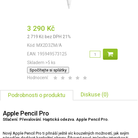
3 290
Kč
2 719
Kč
bez DPH 21%
Kód:
MX2D3ZM/A
EAN:
195949573125
Skladem >5 ks
Spočítejte si splátky
Hodnocení:
Diskuse (0)
Podrobnosti o produktu
Apple Pencil Pro
Stlačení. Převalování. Haptická odezva. Apple Pencil Pro.
Nový Apple Pencil Pro ti přináší ještě víc kouzelných možností, jak svým
nápadům dodávat konkrétní obrysy. Šikovné nové způsoby interakce ti