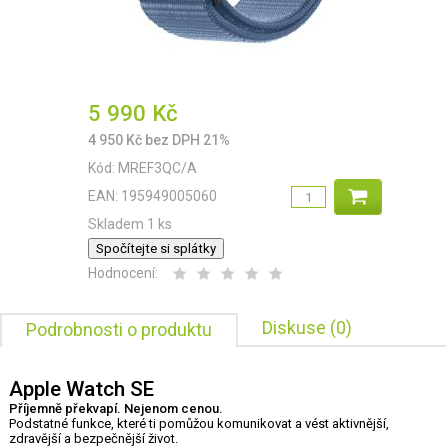
5 990
Kč
4 950
Kč
bez DPH 21%
Kód:
MREF3QC/A
EAN:
195949005060
Skladem 1 ks
Spočítejte si splátky
Hodnocení:
Diskuse (0)
Podrobnosti o produktu
Apple Watch SE
Příjemně překvapí. Nejenom cenou.
Podstatné funkce, které ti pomůžou komunikovat a vést aktivnější,
zdravější a bezpečnější život.