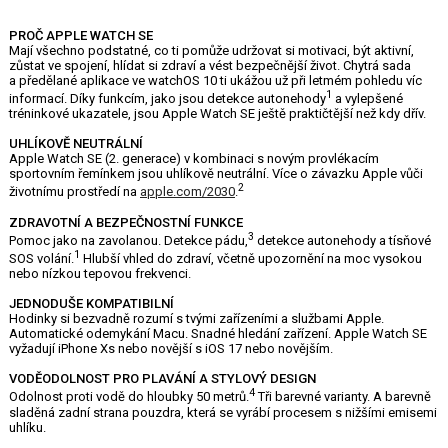
PROČ APPLE WATCH SE
Mají všechno podstatné, co ti pomůže udržovat si motivaci, být aktivní,
zůstat ve spojení, hlídat si zdraví a vést bezpečnější život. Chytrá sada
a předělané aplikace ve watchOS 10 ti ukážou už při letmém pohledu víc
1
informací. Díky funkcím, jako jsou detekce autonehody
a vylepšené
tréninkové ukazatele, jsou Apple Watch SE ještě praktičtější než kdy dřív.
UHLÍKOVĚ NEUTRÁLNÍ
Apple Watch SE (2. generace) v kombinaci s novým provlékacím
sportovním řemínkem jsou uhlíkově neutrální. Více o závazku Apple vůči
2
životnímu prostředí na
apple.com/2030
.
ZDRAVOTNÍ A BEZPEČNOSTNÍ FUNKCE
3
Pomoc jako na zavolanou. Detekce pádu,
detekce autonehody a tísňové
1
SOS volání.
Hlubší vhled do zdraví, včetně upozornění na moc vysokou
nebo nízkou tepovou frekvenci.
JEDNODUŠE KOMPATIBILNÍ
Hodinky si bezvadně rozumí s tvými zařízeními a službami Apple.
Automatické odemykání Macu. Snadné hledání zařízení. Apple Watch SE
vyžadují iPhone Xs nebo novější s iOS 17 nebo novějším.
VODĚODOLNOST PRO PLAVÁNÍ A STYLOVÝ DESIGN
4
Odolnost proti vodě do hloubky 50 metrů.
Tři barevné varianty. A barevně
sladěná zadní strana pouzdra, která se vyrábí procesem s nižšími emisemi
uhlíku.