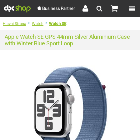
Hlavní Strana
>
Watch
>
Watch SE
Apple Watch SE GPS 44mm Silver Aluminium Case
with Winter Blue Sport Loop