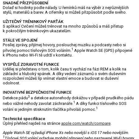
SNADNÉ PŘIZPŮSOBENÍ
Dolaď si hodinky podle nálady. U řemínků máš na výběr z nejrůznějších
stylů, materiálů a barev. A ciferníky si můžeš přizpůsobit podle svého.
UŽITEČNÝ TRÉNINKOVÝ PARŤÁK
S aplikací Cvičení můžeš trénovat na mnoho způsobů a máš přístup
k pokročilým tréninkovým ukazatelům.
STÁLE VE SPOJENÍ
Posílej zprávy, přijímej hovory, poslouchej muziku a podcasty nebo si
1
přivolej pomoc tísňovým SOS voláním.
Apple Watch SE (GPS) připojené
k iPhonu nebo Wi-Fi tě udrží v kontaktu.
VYSPĚLÉ ZDRAVOTNÍ FUNKCE
Udělej si představu o tom, kolik času ti vychází na fázi REM a kolik na
základní a hluboký spánek. A díky vedení záznamů o svém duševním
rozpoložení můžeš líp vnímat vlastní emoce a budovat si duševní
odolnost.
INOVATIVNÍ BEZPEČNOSTNÍ FUNKCE
3
Detekce pádu
a detekce autonehody
dokážou v případě prudkého pádu
1
nebo vážné nehody zavolat záchranáře.
A díky funkci tísňového SOS
1
volání si jediným stisknutím tlačítka přivoláš pomoc.
Technické specifikace
Úplný přehled najdeš na stránce
apple.com/watch/compare
.
Apple Watch SE vyžadují iPhone Xs nebo novější s iOS 17 nebo novějším.
1
Tísňové SOS volání vyžaduje mobilní připojení nebo nastavené Wi-Fi hovory