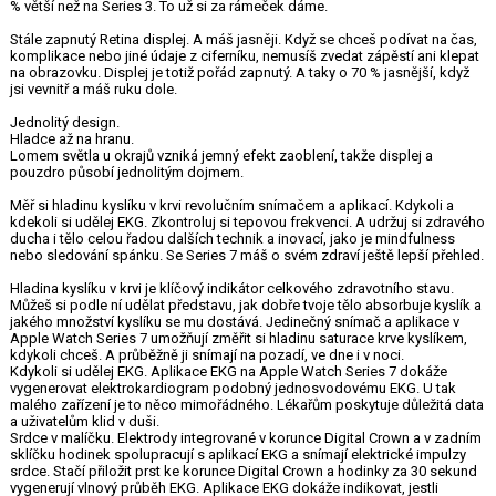
% větší než na Series 3. To už si za rámeček dáme.
Stále zapnutý Retina displej. A máš jasněji. Když se chceš podívat na čas,
komplikace nebo jiné údaje z ciferníku, nemusíš zvedat zápěstí ani klepat
na obrazovku. Displej je totiž pořád zapnutý. A taky o 70 % jasnější, když
jsi vevnitř a máš ruku dole.
Jednolitý design.
Hladce až na hranu.
Lomem světla u okrajů vzniká jemný efekt zaoblení, takže displej a
pouzdro působí jednolitým dojmem.
Měř si hladinu kyslíku v krvi revolučním snímačem a aplikací. Kdykoli a
kdekoli si udělej EKG. Zkontroluj si tepovou frekvenci. A udržuj si zdravého
ducha i tělo celou řadou dalších technik a inovací, jako je mindfulness
nebo sledování spánku. Se Series 7 máš o svém zdraví ještě lepší přehled.
Hladina kyslíku v krvi je klíčový indikátor celkového zdravotního stavu.
Můžeš si podle ní udělat představu, jak dobře tvoje tělo absorbuje kyslík a
jakého množství kyslíku se mu dostává. Jedinečný snímač a aplikace v
Apple Watch Series 7 umožňují změřit si hladinu saturace krve kyslíkem,
kdykoli chceš. A průběžně ji snímají na pozadí, ve dne i v noci.
Kdykoli si udělej EKG. Aplikace EKG na Apple Watch Series 7 dokáže
vygenerovat elektrokardiogram podobný jednosvodovému EKG. U tak
malého zařízení je to něco mimořádného. Lékařům poskytuje důležitá data
a uživatelům klid v duši.
Srdce v malíčku. Elektrody integrované v korunce Digital Crown a v zadním
sklíčku hodinek spolupracují s aplikací EKG a snímají elektrické impulzy
srdce. Stačí přiložit prst ke korunce Digital Crown a hodinky za 30 sekund
vygenerují vlnový průběh EKG. Aplikace EKG dokáže indikovat, jestli