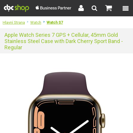
Hlavní Strana
>
Watch
>
Watch S7
Apple Watch Series 7 GPS + Cellular, 45mm Gold
Stainless Steel Case with Dark Cherry Sport Band -
Regular