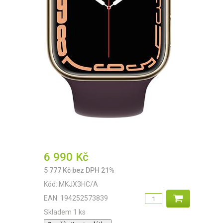
6 990
Kč
5 777
Kč
bez DPH 21%
Kód:
MKJX3HC/A
EAN:
194252573839
Skladem 1 ks