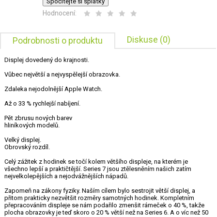
Spočítejte si splátky
Hodnocení:
Diskuse (0)
Podrobnosti o produktu
Displej dovedený do krajnosti.
Vůbec největší a nejvyspělejší obrazovka.
Zdaleka nejodolnější Apple Watch.
Až o 33 % rychlejší nabíjení.
Pět zbrusu nových barev
hliníkových modelů.
Velký displej.
Obrovský rozdíl.
Celý zážitek z hodinek se točí kolem většího displeje, na kterém je
všechno lepší a praktičtější. Series 7 jsou ztělesněním našich zatím
nejvelkolepějších a nejodvážnějších nápadů.
Zapomeň na zákony fyziky. Naším cílem bylo sestrojit větší displej, a
přitom prakticky nezvětšit rozměry samotných hodinek. Kompletním
přepracováním displeje se nám podařilo zmenšit rámeček o 40 %, takže
plocha obrazovky je teď skoro o 20 % větší než na Series 6. A o víc než 50