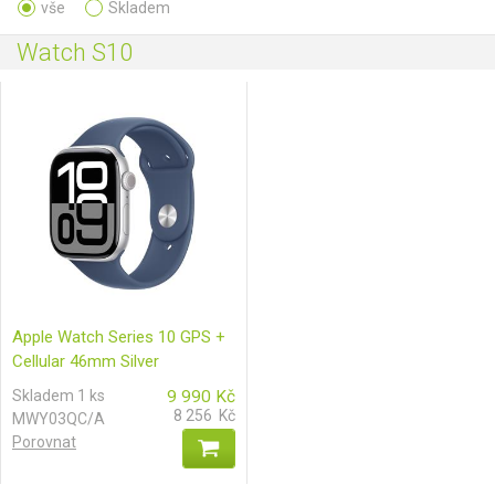
vše
Skladem
Watch S10
Apple Watch Series 10 GPS +
Cellular 46mm Silver
Aluminium Case with Denim
Skladem 1 ks
9 990
Kč
Sport Band - S/M
8 256
Kč
MWY03QC/A
Porovnat