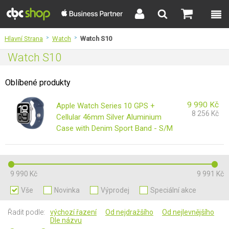
Hlavní Strana
>
Watch
>
Watch S10
Watch S10
Oblíbené produkty
9 990
Kč
Apple Watch Series 10 GPS +
8 256
Kč
Cellular 46mm Silver Aluminium
Case with Denim Sport Band - S/M
9 990 Kč
9 991 Kč
Vše
Novinka
Výprodej
Speciální akce
Řadit podle:
výchozí řazení
Od nejdražšího
Od nejlevnějšího
Dle názvu