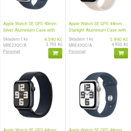
Apple Watch SE GPS 40mm
Apple Watch SE GPS 44mm
Silver Aluminium Case with
Starlight Aluminium Case with
Storm Blue Sport Band - M/L
Starlight Sport Band - S/M
Skladem 1 ks
4 590
Kč
Skladem 1 ks
5 990
Kč
3 793
Kč
4 950
Kč
MRE23QC/A
MRE43QC/A
Porovnat
Porovnat
Apple Watch SE GPS 44mm
Apple Watch SE GPS 44mm