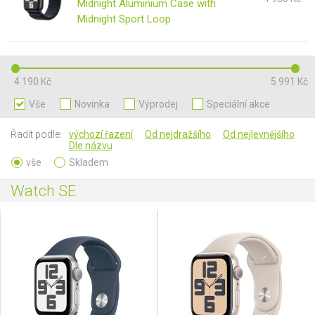
Midnight Aluminium Case with
Midnight Sport Loop
4 190 Kč
5 991 Kč
Vše
Novinka
Výprodej
Speciální akce
Řadit podle:
výchozí řazení
Od nejdražšího
Od nejlevnějšího
Dle názvu
vše
Skladem
Watch SE