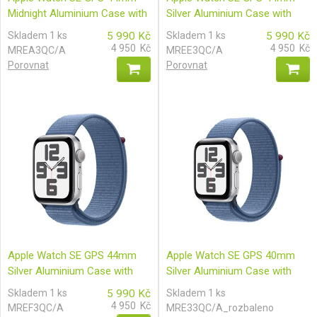
Midnight Aluminium Case with
Silver Aluminium Case with
Midnight Sport Loop
Storm Blue Sport Band - M/L
Skladem 1 ks
5 990
Kč
Skladem 1 ks
5 990
Kč
4 950
Kč
4 950
Kč
MREA3QC/A
MREE3QC/A
Porovnat
Porovnat
Apple Watch SE GPS 44mm
Apple Watch SE GPS 40mm
Silver Aluminium Case with
Silver Aluminium Case with
Winter Blue Sport Loop
Winter Blue Sport
Skladem 1 ks
5 990
Kč
Skladem 1 ks
Loop_rozbaleno
4 950
Kč
MREF3QC/A
MRE33QC/A_rozbaleno