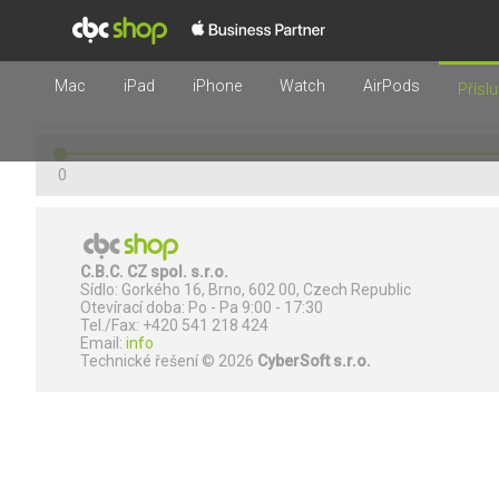
Mac
iPad
iPhone
Watch
AirPods
Příslu
0
C.B.C. CZ spol. s.r.o.
Sídlo: Gorkého 16, Brno, 602 00, Czech Republic
Otevírací doba: Po - Pa 9:00 - 17:30
Tel./Fax: +420 541 218 424
Email:
info
Technické řešení © 2026
CyberSoft s.r.o.