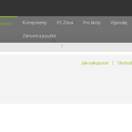
Komponenty
PC Zóna
Pro školy
Výprodej
šenství
Zánovní a použité
1
Jak nakupovat
Obchod