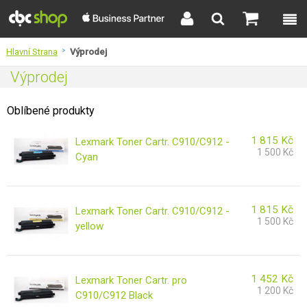
Hlavní Strana
>
Výprodej
Výprodej
Oblíbené produkty
1 815
Kč
Lexmark Toner Cartr. C910/C912 -
1 500
Kč
Cyan
1 815
Kč
Lexmark Toner Cartr. C910/C912 -
1 500
Kč
yellow
1 452
Kč
Lexmark Toner Cartr. pro
1 200
Kč
C910/C912 Black