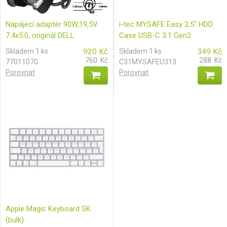
Napájecí adaptér 90W,19,5V
i-tec MYSAFE Easy 2,5" HDD
7.4x5.0, originál DELL
Case USB-C 3.1 Gen2
Skladem 1 ks
920
Kč
Skladem 1 ks
349
Kč
760
Kč
288
Kč
77011070
C31MYSAFEU313
Porovnat
Porovnat
Apple Magic Keyboard SK
(bulk)