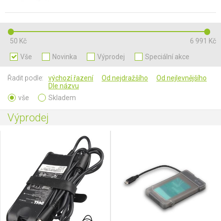
50 Kč
6 991 Kč
Vše
Novinka
Výprodej
Speciální akce
Řadit podle:
výchozí řazení
Od nejdražšího
Od nejlevnějšího
Dle názvu
vše
Skladem
Výprodej