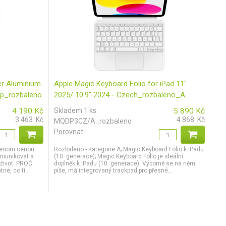
er Aluminium
Apple Magic Keyboard Folio for iPad 11"
op_rozbaleno
2025/ 10.9" 2024 - Czech_rozbaleno_A
4 190
Kč
Skladem 1 ks
5 890
Kč
3 463
Kč
4 868
Kč
MQDP3CZ/A_rozbaleno
Porovnat
ejenom cenou.
Rozbaleno - Kategorie A; Magic Keyboard Folio k iPadu
omunikovat a
(10. generace); Magic Keyboard Folio je ideální
í život. PROČ
doplněk k iPadu (10. generace). Výborně se na něm
é, co ti...
píše, má integrovaný trackpad pro přesné...