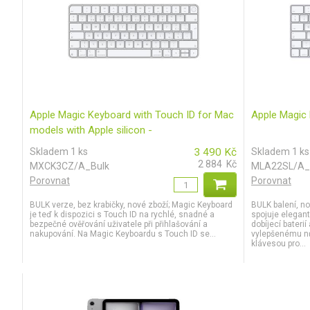
Apple Magic Keyboard with Touch ID for Mac
Apple Magic 
models with Apple silicon -
Czech_Silver_Bulk
Skladem 1 ks
3 490
Kč
Skladem 1 ks
2 884
Kč
MXCK3CZ/A_Bulk
MLA22SL/A_
Porovnat
Porovnat
BULK verze, bez krabičky, nové zboží; Magic Keyboard
BULK balení, n
je teď k dispozici s Touch ID na rychlé, snadné a
spojuje elegan
bezpečné ověřování uživatele při přihlašování a
dobíjecí bateri
nakupování. Na Magic Keyboardu s Touch ID se...
vylepšenému 
klávesou pro...