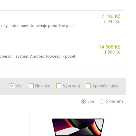
7 190
Kč
5 942
Kč
lehký a přenosný. Umožňuje pohodlné psaní
14 508
Kč
11 990
Kč
 Operační systém: Android; Procesor - počet
Vše
Novinka
Výprodej
Speciální akce
vše
Skladem