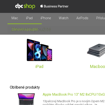
Mac
iPad
iPhone
Watch
AirPods
Příslu
Zánovní a použité
Zánovní a použité
iPad
Macboo
Oblíbené produkty
Apple MacBook Pro 13'' M2 8xCPU/10x
13palcový MacBook Pro je s novým čipem M2 ješ
problém dlouho udržet vysoký výkon. Je...