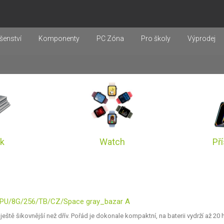
šenství
Komponenty
PC Zóna
Pro školy
Výprodej
k
Watch
Př
GPU/8G/256/TB/CZ/Space gray_bazar A
tě šikovnější než dřív. Pořád je dokonale kompaktní, na baterii vydrží až 20 