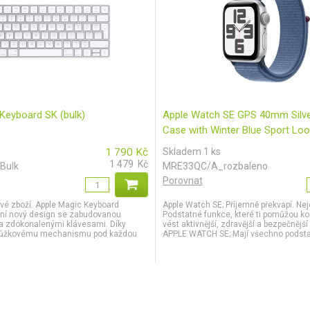
Keyboard SK (bulk)
Apple Watch SE GPS 40mm Silv
Case with Winter Blue Sport Lo
1 790
Kč
Skladem 1 ks
1 479
Kč
Bulk
MRE33QC/A_rozbaleno
Porovnat
ové zboží. Apple Magic Keyboard
Apple Watch SE; Příjemně překvapí. N
tní nový design se zabudovanou
Podstatné funkce, které ti pomůžou k
í a zdokonalenými klávesami. Díky
vést aktivnější, zdravější a bezpečnějš
nůžkovému mechanismu pod každou
APPLE WATCH SE; Mají všechno podstatn