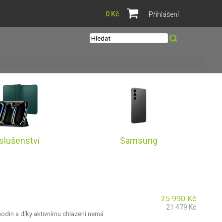
0 Kč
Přihlášení
íslušenství
Samsung
25 990
Kč
21 479
Kč
hodin a díky aktivnímu chlazení nemá