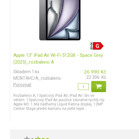
Apple 13" iPad Air Wi-Fi 512GB - Space Grey
(2025)_rozbaleno A
Skladem 1 ks
26 990
Kč
22 306
Kč
MCNT4HC/A_rozbaleno
Porovnat
Rozbaleno A; 13palcový iPad Air; iPad Air. Sni ve
větším. 13palcový iPad Air používá závratně rychlý čip
Apple M3. 1 Má nádherný Liquid Retina displej, 12MP
Center Stage přední kameru na ještě lepší...