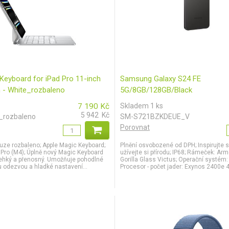
Keyboard for iPad Pro 11-inch
Samsung Galaxy S24 FE
 - White_rozbaleno
5G/8GB/128GB/Black
7 190
Kč
Skladem 1 ks
5 942
Kč
rozbaleno
SM-S721BZKDEUE_V
Porovnat
uze rozbaleno; Apple Magic Keyboard;
Plnění osvobozené od DPH; Inspirujte s
 Pro (M4); Úplně nový Magic Keyboard
užívejte si přírodu; IP68; Rámeček: Ar
ehký a přenosný. Umožňuje pohodlné
Gorilla Glass Victus; Operační systém:
u odezvou a hladké nastavení...
Procesor - počet jader: Exynos 2400e 4