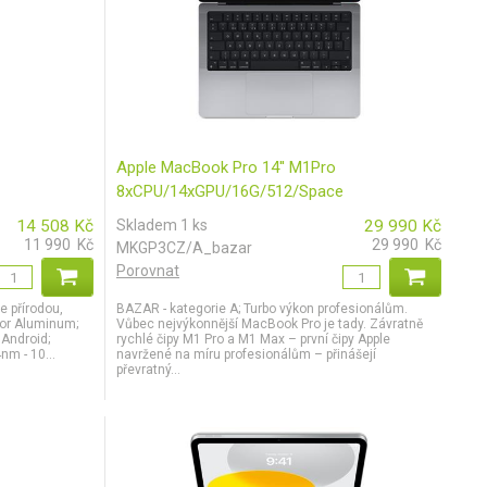
Apple MacBook Pro 14'' M1Pro
8xCPU/14xGPU/16G/512/Space
gray/CZ_bazar A
14 508
Kč
Skladem 1 ks
29 990
Kč
11 990
Kč
29 990
Kč
MKGP3CZ/A_bazar
Porovnat
e přírodou,
BAZAR - kategorie A; Turbo výkon profesionálům.
mor Aluminum;
Vůbec nejvýkonnější MacBook Pro je tady. Závratně
 Android;
rychlé čipy M1 Pro a M1 Max – první čipy Apple
nm - 10...
navržené na míru profesionálům – přinášejí
převratný...