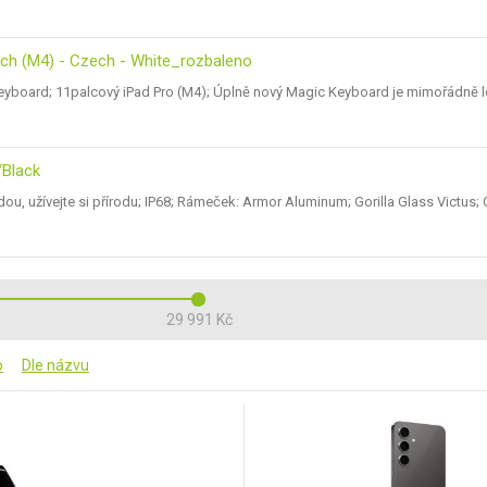
nch (M4) - Czech - White_rozbaleno
yboard; 11palcový iPad Pro (M4); Úplně nový Magic Keyboard je mimořádně 
Black
dou, užívejte si přírodu; IP68; Rámeček: Armor Aluminum; Gorilla Glass Victus;
29 991 Kč
o
Dle názvu