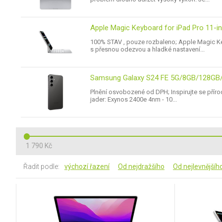
Apple Magic Keyboard for iPad Pro 11-i
100% STAV , pouze rozbaleno; Apple Magic Ke
s přesnou odezvou a hladké nastavení...
Samsung Galaxy S24 FE 5G/8GB/128GB/
Plnění osvobozené od DPH; Inspirujte se příro
jader: Exynos 2400e 4nm - 10...
1 790 Kč
Řadit podle:
výchozí řazení
Od nejdražšího
Od nejlevnějšíh