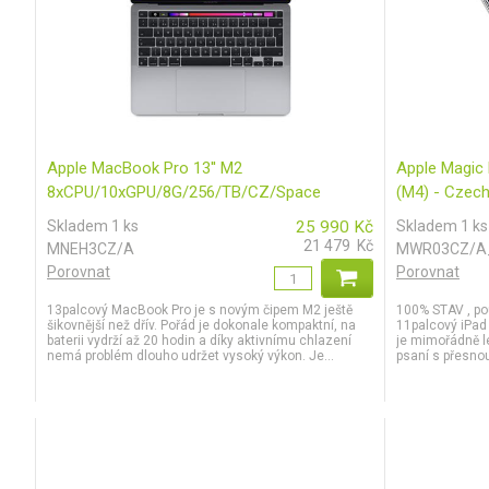
Apple MacBook Pro 13'' M2
Apple Magic 
8xCPU/10xGPU/8G/256/TB/CZ/Space
(M4) - Czech
gray_bazar A
Skladem 1 ks
25 990
Kč
Skladem 1 ks
21 479
Kč
MNEH3CZ/A
MWR03CZ/A_
Porovnat
Porovnat
13palcový MacBook Pro je s novým čipem M2 ještě
100% STAV , po
šikovnější než dřív. Pořád je dokonale kompaktní, na
11palcový iPad
baterii vydrží až 20 hodin a díky aktivnímu chlazení
je mimořádně l
nemá problém dlouho udržet vysoký výkon. Je...
psaní s přesno