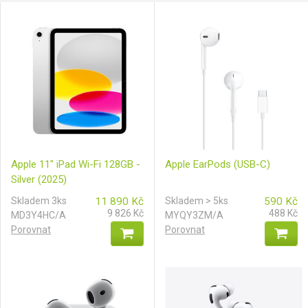
Apple 11" iPad Wi-Fi 128GB -
Apple EarPods (USB-C)
Silver (2025)
Skladem 3ks
11 890
Kč
Skladem > 5ks
590
Kč
9 826
Kč
488
Kč
MD3Y4HC/A
MYQY3ZM/A
Porovnat
Porovnat