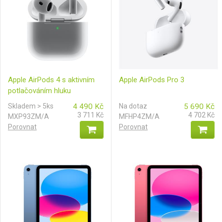
Apple AirPods 4 s aktivním
Apple AirPods Pro 3
potlačováním hluku
Skladem > 5ks
4 490
Kč
Na dotaz
5 690
Kč
3 711
Kč
4 702
Kč
MXP93ZM/A
MFHP4ZM/A
Porovnat
Porovnat