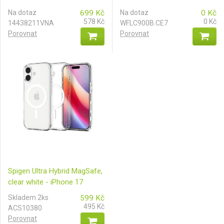
Na dotaz
699
Kč
Na dotaz
0
Kč
578
Kč
0
Kč
14438211VNA
WFLC900B.CE7
Porovnat
Porovnat
Spigen Ultra Hybrid MagSafe,
clear white - iPhone 17
Skladem 2ks
599
Kč
495
Kč
ACS10380
Porovnat