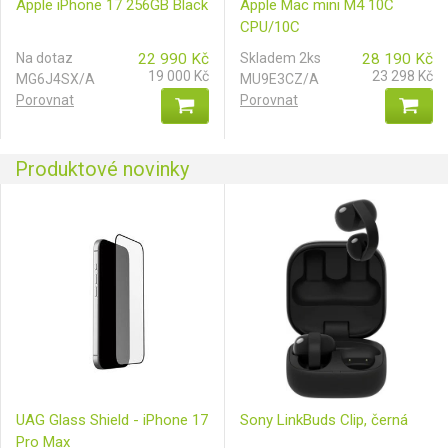
Apple iPhone 17 256GB Black
Apple Mac mini M4 10C
CPU/10C
GPU/16GB/512GB/CZ
Na dotaz
22 990
Kč
Skladem 2ks
28 190
Kč
19 000
Kč
23 298
Kč
MG6J4SX/A
MU9E3CZ/A
Porovnat
Porovnat
Produktové novinky
UAG Glass Shield - iPhone 17
Sony LinkBuds Clip, černá
Pro Max